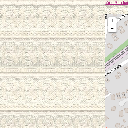
Zum Anschau
+
−