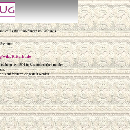
 mit ca. 14.800 Einwohnern im Landkreis
Sie unter:
rg/wiki/Ritterhude
erscheint seit 1991 in Zusammenarbeit mit der
ude.
bis auf Weiteres eingestellt werden.