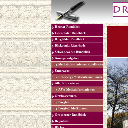
Heimat-Rundblick
Lilienthaler Rundblick
Borgfelder Rundblick
Blickpunkt Ritterhude
Schwaneweder Rundblick
Anzeige aufgeben
Mediainformationen Rundblicke
Unterwegs
Unterwegs Mediainformationen
Alle Jahre wieder
AJW Mediainformationen
Ortsbroschüren
Borgfeld
Borgfeld Mediadaten
Grasberger Rundblick
Regiobote
Bücher