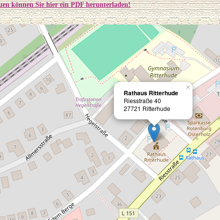
en können Sie hier ein PDF herunterladen!
×
Rathaus Ritterhude
Riesstraße 40
27721 Ritterhude