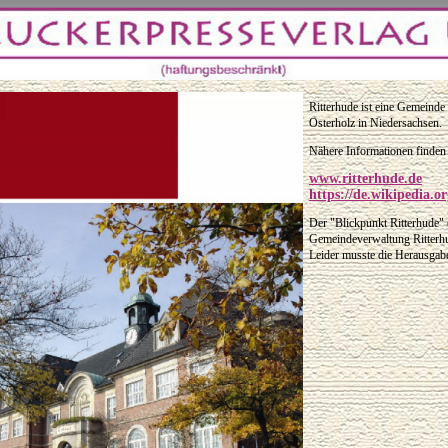
Ritterhude ist eine Gemeinde
Osterholz in Niedersachsen.
Nähere Informationen finden 
www.ritterhude.de
https://de.wikipedia.o
Der "Blickpunkt Ritterhude" 
Gemeindeverwaltung Ritterh
Leider musste die Herausgabe 