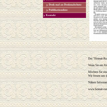
Denk mal an Denkmalschutz
Publikationsliste
Kontakt
Der "Heimat-Rund
Wenn Sie ein Ab
Möchten Sie eine
Wir freuen uns ü
Nähere Informati
www.heimat-run