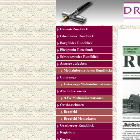
Heimat-Rundblick
Lilienthaler Rundblick
Borgfelder Rundblick
Blickpunkt Ritterhude
Schwaneweder Rundblick
Anzeige aufgeben
Mediainformationen Rundblicke
Unterwegs
Unterwegs Mediainformationen
Alle Jahre wieder
AJW Mediainformationen
Ortsbroschüren
Borgfeld
Borgfeld Mediadaten
Grasberger Rundblick
Regiobote
Bücher